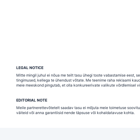
LEGAL NOTICE
Mitte mingil juhul ei nõua me teilt tasu ühegi toote vabastamise eest,
tingimused, kellega te ühendust võtate. Me teenime raha reklaami kaudu j
meie meeskond pingutab, et olla konkureerivate valikute võrdlemisel võ
EDITORIAL NOTE
Meile partnerettevõtetelt saadav tasu ei mõjuta meie toimetuse soovitu
väiteid või anna garantiisid nende täpsuse või kohaldatavuse kohta.