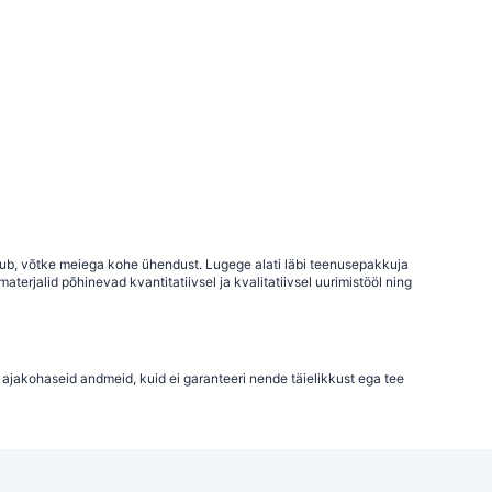
uhtub, võtke meiega kohe ühendust. Lugege alati läbi teenusepakkuja
terjalid põhinevad kvantitatiivsel ja kvalitatiivsel uurimistööl ning
 ajakohaseid andmeid, kuid ei garanteeri nende täielikkust ega tee