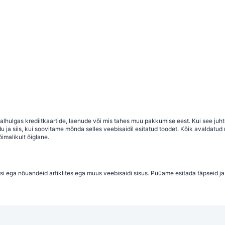
 sealhulgas krediitkaartide, laenude või mis tahes muu pakkumise eest. Kui see j
a siis, kui soovitame mõnda selles veebisaidil esitatud toodet. Kõik avaldatud ma
imalikult õiglane.
si ega nõuandeid artiklites ega muus veebisaidi sisus. Püüame esitada täpseid ja