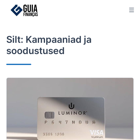
Skip
to
content
Silt:
Kampaaniad ja
soodustused