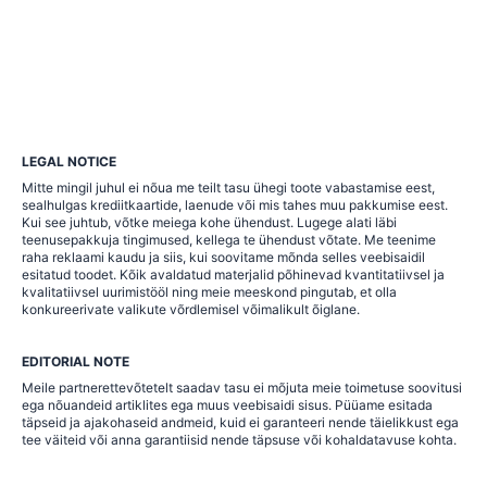
LEGAL NOTICE
Mitte mingil juhul ei nõua me teilt tasu ühegi toote vabastamise eest,
sealhulgas krediitkaartide, laenude või mis tahes muu pakkumise eest.
Kui see juhtub, võtke meiega kohe ühendust. Lugege alati läbi
teenusepakkuja tingimused, kellega te ühendust võtate. Me teenime
raha reklaami kaudu ja siis, kui soovitame mõnda selles veebisaidil
esitatud toodet. Kõik avaldatud materjalid põhinevad kvantitatiivsel ja
kvalitatiivsel uurimistööl ning meie meeskond pingutab, et olla
konkureerivate valikute võrdlemisel võimalikult õiglane.
EDITORIAL NOTE
Meile partnerettevõtetelt saadav tasu ei mõjuta meie toimetuse soovitusi
ega nõuandeid artiklites ega muus veebisaidi sisus. Püüame esitada
täpseid ja ajakohaseid andmeid, kuid ei garanteeri nende täielikkust ega
tee väiteid või anna garantiisid nende täpsuse või kohaldatavuse kohta.