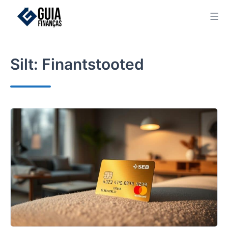
Skip
to
content
Silt:
Finantstooted