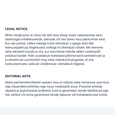
LEGAL NOTICE
Mitte mingil juhul ei nõua me teilt tasu ühegi toote vabastamise eest,
sealhulgas krediitkaartide, laenude või mis tahes muu pakkumise eest.
Kui see juhtub, võtke meiega kohe ühendust. Lugege alati läbi
teenusepakkuja tingimused, kellega te ühendust võtate. Me teenime
raha reklaami kaudu ja siis, kui soovitame mõnda selles veebisaidil
esitatud toodet. Kõik avaldatud materjalid põhinevad kvantitatiivsel ja
kvalitatiivsel uurimistööl ning meie meeskond pingutab, et olla
konkureerivate valikute võrdlemisel võimalikult õiglane.
EDITORIAL NOTE
Meile partnerettevõtetelt saadav tasu ei mõjuta meie toimetuse soovitusi
ega nõuandeid artiklites ega muus veebisaidi sisus. Püüame esitada
täpseid ja ajakohaseid andmeid, kuid ei garanteeri nende täielikkust ega
tee väiteid või anna garantiisid nende täpsuse või kohaldatavuse kohta.