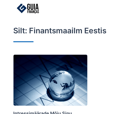
Skip
to
content
Silt:
Finantsmaailm Eestis
Intressimäärade Mõju Sinu