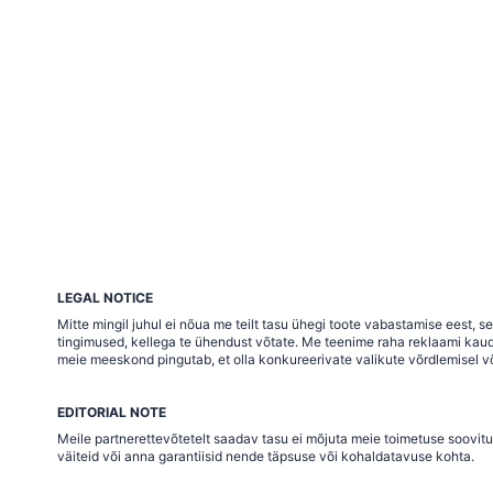
LEGAL NOTICE
Mitte mingil juhul ei nõua me teilt tasu ühegi toote vabastamise eest,
tingimused, kellega te ühendust võtate. Me teenime raha reklaami kaudu j
meie meeskond pingutab, et olla konkureerivate valikute võrdlemisel võ
EDITORIAL NOTE
Meile partnerettevõtetelt saadav tasu ei mõjuta meie toimetuse soovitu
väiteid või anna garantiisid nende täpsuse või kohaldatavuse kohta.