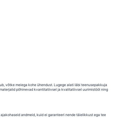
uhtub, võtke meiega kohe ühendust. Lugege alati läbi teenusepakkuja
terjalid põhinevad kvantitatiivsel ja kvalitatiivsel uurimistööl ning
 ajakohaseid andmeid, kuid ei garanteeri nende täielikkust ega tee