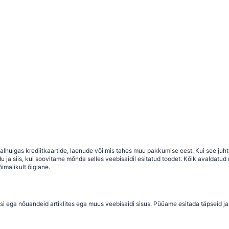
 sealhulgas krediitkaartide, laenude või mis tahes muu pakkumise eest. Kui see j
a siis, kui soovitame mõnda selles veebisaidil esitatud toodet. Kõik avaldatud ma
imalikult õiglane.
si ega nõuandeid artiklites ega muus veebisaidi sisus. Püüame esitada täpseid ja