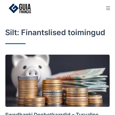
Skip
to
content
Silt:
Finantslised toimingud
Swedbanki Deebetkaardid – Turvaline