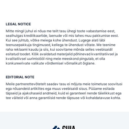
LEGAL NOTICE
Mitte mingil juhul ei nõua me teilt tasu ühegi toote vabastamise eest,
sealhulgas krediitkaartide, laenude või mis tahes muu pakkumise eest.
Kui see juhtub, võtke meiega kohe ühendust. Lugege alati läbi
teenusepakkuja tingimused, kellega te ühendust võtate. Me teenime
raha reklaami kaudu ja siis, kui soovitame mõnda selles veebisaidil
esitatud toodet. Kõik avaldatud materjalid põhinevad kvantitatiivsel ja
kvalitatiivsel uurimistööl ning meie meeskond pingutab, et olla
konkureerivate valikute võrdlemisel võimalikult õiglane.
EDITORIAL NOTE
Meile partnerettevõtetelt saadav tasu ei mõjuta meie toimetuse soovitusi
ega nõuandeid artiklites ega muus veebisaidi sisus. Püüame esitada
täpseid ja ajakohaseid andmeid, kuid ei garanteeri nende täielikkust ega
tee väiteid või anna garantiisid nende täpsuse või kohaldatavuse kohta.