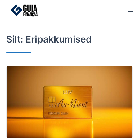
Skip
to
content
Silt:
Eripakkumised