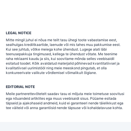
LEGAL NOTICE
Mitte mingil juhul ei nõua me teilt tasu ühegi toote vabastamise eest,
sealhulgas krediitkaartide, laenude või mis tahes muu pakkumise eest.
Kui see juhtub, võtke meiega kohe ühendust. Lugege alati läbi
teenusepakkuja tingimused, kellega te ühendust võtate. Me teenime
raha reklaami kaudu ja siis, kui soovitame mõnda selles veebisaidil
esitatud toodet. Kõik avaldatud materjalid põhinevad kvantitatiivsel ja
kvalitatiivsel uurimistööl ning meie meeskond pingutab, et olla
konkureerivate valikute võrdlemisel võimalikult õiglane.
EDITORIAL NOTE
Meile partnerettevõtetelt saadav tasu ei mõjuta meie toimetuse soovitusi
ega nõuandeid artiklites ega muus veebisaidi sisus. Püüame esitada
täpseid ja ajakohaseid andmeid, kuid ei garanteeri nende täielikkust ega
tee väiteid või anna garantiisid nende täpsuse või kohaldatavuse kohta.