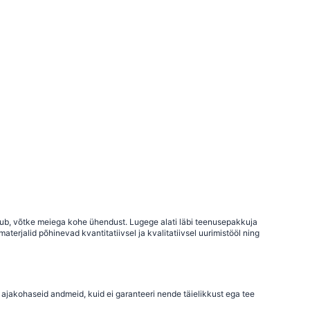
uhtub, võtke meiega kohe ühendust. Lugege alati läbi teenusepakkuja
terjalid põhinevad kvantitatiivsel ja kvalitatiivsel uurimistööl ning
 ajakohaseid andmeid, kuid ei garanteeri nende täielikkust ega tee