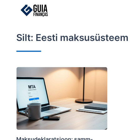
Skip
to
content
Silt:
Eesti maksusüsteem
Maksudeklaratsioon: samm-