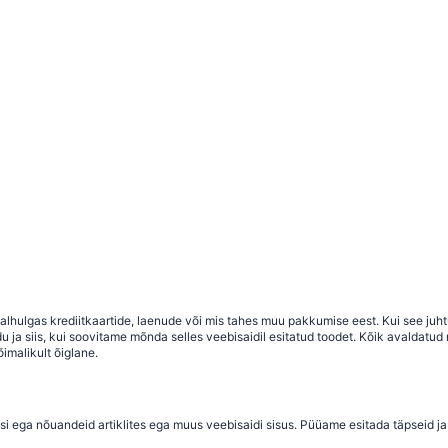
 sealhulgas krediitkaartide, laenude või mis tahes muu pakkumise eest. Kui see j
a siis, kui soovitame mõnda selles veebisaidil esitatud toodet. Kõik avaldatud ma
imalikult õiglane.
si ega nõuandeid artiklites ega muus veebisaidi sisus. Püüame esitada täpseid ja