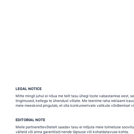
LEGAL NOTICE
Mitte mingil juhul ei nõua me teilt tasu ühegi toote vabastamise eest,
tingimused, kellega te ühendust võtate. Me teenime raha reklaami kaudu j
meie meeskond pingutab, et olla konkureerivate valikute võrdlemisel võ
EDITORIAL NOTE
Meile partnerettevõtetelt saadav tasu ei mõjuta meie toimetuse soovitu
väiteid või anna garantiisid nende täpsuse või kohaldatavuse kohta.