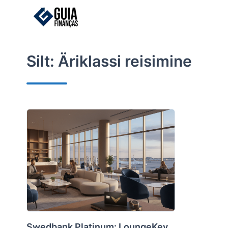
Skip
to
content
Silt:
Äriklassi reisimine
Swedbank Platinum: LoungeKey