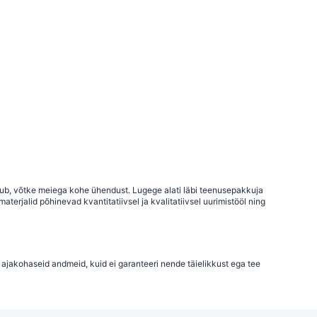
uhtub, võtke meiega kohe ühendust. Lugege alati läbi teenusepakkuja
terjalid põhinevad kvantitatiivsel ja kvalitatiivsel uurimistööl ning
 ajakohaseid andmeid, kuid ei garanteeri nende täielikkust ega tee