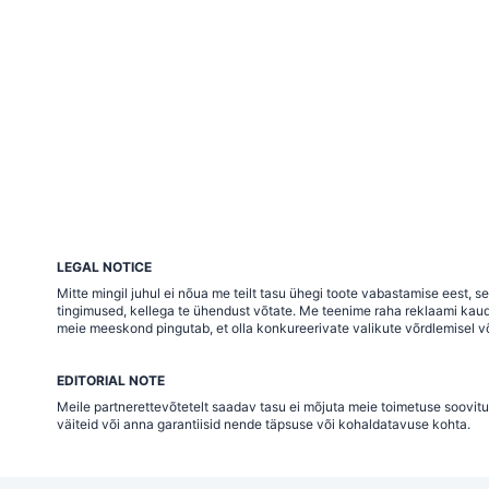
LEGAL NOTICE
Mitte mingil juhul ei nõua me teilt tasu ühegi toote vabastamise eest,
tingimused, kellega te ühendust võtate. Me teenime raha reklaami kaudu j
meie meeskond pingutab, et olla konkureerivate valikute võrdlemisel võ
EDITORIAL NOTE
Meile partnerettevõtetelt saadav tasu ei mõjuta meie toimetuse soovitu
väiteid või anna garantiisid nende täpsuse või kohaldatavuse kohta.