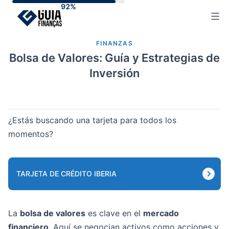
Skip
to
content
FINANZAS
Bolsa de Valores: Guía y Estrategias de
Inversión
¿Estás buscando una tarjeta para todos los
momentos?
TARJETA DE CRÉDITO IBERIA
La
bolsa de valores
es clave en el
mercado
financiero
. Aquí se negocian activos como acciones y