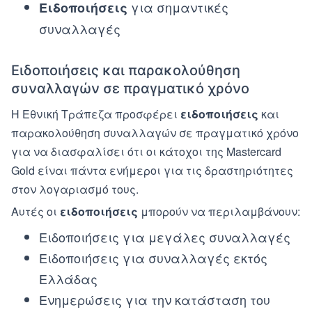
για σημαντικές
Ειδοποιήσεις
συναλλαγές
Ειδοποιήσεις και παρακολούθηση
συναλλαγών σε πραγματικό χρόνο
Η Εθνική Τράπεζα προσφέρει
ειδοποιήσεις
και
παρακολούθηση συναλλαγών σε πραγματικό χρόνο
για να διασφαλίσει ότι οι κάτοχοι της Mastercard
Gold είναι πάντα ενήμεροι για τις δραστηριότητες
στον λογαριασμό τους.
Αυτές οι
ειδοποιήσεις
μπορούν να περιλαμβάνουν:
Ειδοποιήσεις για μεγάλες συναλλαγές
Ειδοποιήσεις για συναλλαγές εκτός
Ελλάδας
Ενημερώσεις για την κατάσταση του