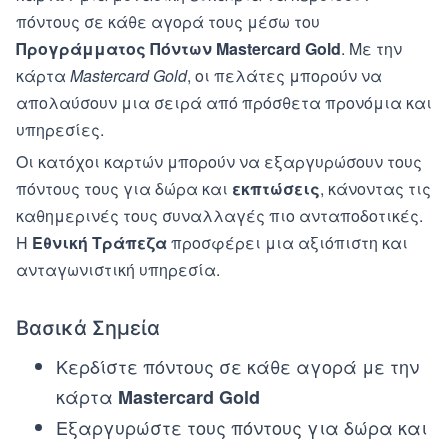
πόντους σε κάθε αγορά τους μέσω του
Προγράμματος Πόντων Mastercard Gold
. Με την
κάρτα
Mastercard Gold
, οι πελάτες μπορούν να
απολαύσουν μια σειρά από πρόσθετα προνόμια και
υπηρεσίες.
Οι κατόχοι καρτών μπορούν να εξαργυρώσουν τους
πόντους τους για δώρα και
εκπτώσεις
, κάνοντας τις
καθημερινές τους συναλλαγές πιο ανταποδοτικές.
Η
Εθνική Τράπεζα
προσφέρει μια αξιόπιστη και
ανταγωνιστική υπηρεσία.
Βασικά Σημεία
Κερδίστε πόντους σε κάθε αγορά με την
κάρτα
Mastercard Gold
Εξαργυρώστε τους πόντους για δώρα και