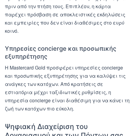
πριν από την πτήση τους. Επιπλέον, η κάρτα
παρέχει πρόσβαση σε αποκλειστικές εκδηλώσεις
και εμπειρίες που δεν είναι διαθέσιμες στο ευρύ
κοινό.
Υπηρεσίες concierge και προσωπικής
εξυπηρέτησης
Η Mastercard Gold προσφέρει υπηρεσίες concierge
και προσωπικής εξυπηρέτησης για να καλύψει τις
ανάγκες των κατόχων. Από κρατήσεις σε
εστιατόρια μέχρι ταξιδιωτικές ρυθμίσεις, η
υπηρεσία concierge είναι διαθέσιμη για να κάνει τη
ζωή των κατόχων πιο εύκολη.
Ψηφιακή Διαχείριση του
Λογαριασμού και των Πόντων σας