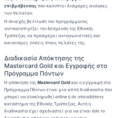
επιβράβευσης
που καλύπτει διάφορες ανάγκες
των πελατών.
Η συνεχής βελτίωση του προγράμματος
αντικατοπτρίζει την δέσμευση της Εθνικής
Τράπεζας να προσφέρει
ανταγωνιστικές και
καινοτόμες λύσεις
στους πελάτες της.
Διαδικασία Απόκτησης της
Mastercard Gold και Εγγραφής στο
Πρόγραμμα Πόντων
Η απόκτηση της
Mastercard Gold
και η εγγραφή στο
Πρόγραμμα Πόντων είναι μια απλή διαδικασία που
μπορεί να ολοκληρωθεί online ή σε οποιοδήποτε
κατάστημα της Εθνικής Τράπεζας. Αυτή η
διαδικασία έχει σχεδιαστεί για να είναι όσο το
δυνατόν πιο απλή και γρήγορη για τους