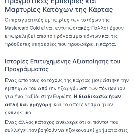
Πραγματικές Εμπειρίες και
Μαρτυρίες Κατόχων της Κάρτας
Οι πραγματικές εμπειρίες των κατόχων της
Mastercard Gold είναι εντυπωσιακές. Πολλοί έχουν
επωφεληθεί από το πρόγραμμα πόντων και τις
πρόσθετες υπηρεσίες που προσφέρει η κάρτα.
Ιστορίες Επιτυχημένης Αξιοποίησης του
Προγράμματος
Ένας από τους κατόχους της κάρτας μοιράστηκε την
εμπειρία του από την εξαργύρωση των πόντων του
για ένα ταξίδι στην Ευρώπη.
Η διαδικασία ήταν
απλή και γρήγορη
, και το αποτέλεσμα ήταν
εκπληκτικό.
Ένας άλλος κάτοχος ανέφερε ότι οι πόντοι που
συλλέγει τον βοηθούν να εξοικονομεί χρήματα στις