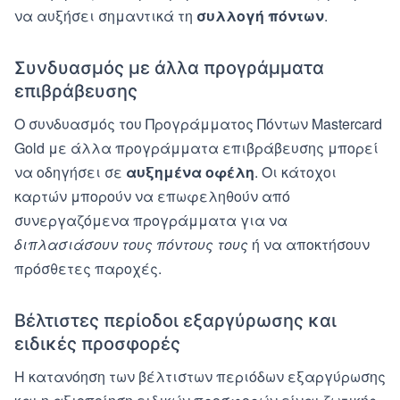
να αυξήσει σημαντικά τη
συλλογή πόντων
.
Συνδυασμός με άλλα προγράμματα
επιβράβευσης
Ο συνδυασμός του Προγράμματος Πόντων Mastercard
Gold με άλλα προγράμματα επιβράβευσης μπορεί
να οδηγήσει σε
αυξημένα οφέλη
. Οι κάτοχοι
καρτών μπορούν να επωφεληθούν από
συνεργαζόμενα προγράμματα για να
διπλασιάσουν τους πόντους τους
ή να αποκτήσουν
πρόσθετες παροχές.
Βέλτιστες περίοδοι εξαργύρωσης και
ειδικές προσφορές
Η κατανόηση των βέλτιστων περιόδων εξαργύρωσης