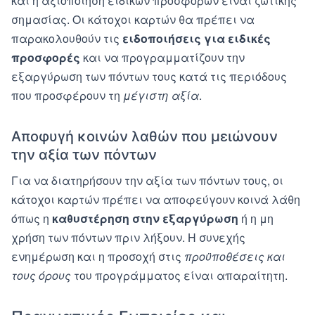
και η αξιοποίηση ειδικών προσφορών είναι ζωτικής
σημασίας. Οι κάτοχοι καρτών θα πρέπει να
παρακολουθούν τις
ειδοποιήσεις για ειδικές
προσφορές
και να προγραμματίζουν την
εξαργύρωση των πόντων τους κατά τις περιόδους
που προσφέρουν τη
μέγιστη αξία
.
Αποφυγή κοινών λαθών που μειώνουν
την αξία των πόντων
Για να διατηρήσουν την αξία των πόντων τους, οι
κάτοχοι καρτών πρέπει να αποφεύγουν κοινά λάθη
όπως η
καθυστέρηση στην εξαργύρωση
ή η μη
χρήση των πόντων πριν λήξουν. Η συνεχής
ενημέρωση και η προσοχή στις
προϋποθέσεις και
τους όρους
του προγράμματος είναι απαραίτητη.