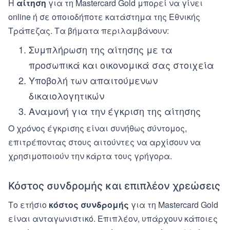
Η
αίτηση
για τη Mastercard Gold μπορεί να γίνει
online ή σε οποιοδήποτε κατάστημα της Εθνικής
Τράπεζας. Τα βήματα περιλαμβάνουν:
Συμπλήρωση της αίτησης με τα
προσωπικά και οικονομικά σας στοιχεία
Υποβολή των απαιτούμενων
δικαιολογητικών
Αναμονή για την έγκριση της αίτησης
Ο χρόνος έγκρισης είναι συνήθως σύντομος,
επιτρέποντας στους αιτούντες να αρχίσουν να
χρησιμοποιούν την κάρτα τους γρήγορα.
Κόστος συνδρομής και επιπλέον χρεώσεις
Το ετήσιο
κόστος συνδρομής
για τη Mastercard Gold
είναι ανταγωνιστικό. Επιπλέον, υπάρχουν κάποιες