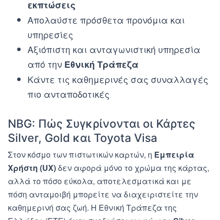
εκπτώσεις
Απολαύστε πρόσθετα προνόμια και
υπηρεσίες
Αξιόπιστη και ανταγωνιστική υπηρεσία
από την
Εθνική Τράπεζα
Κάντε τις καθημερινές σας συναλλαγές
πιο ανταποδοτικές
NBG: Πώς Συγκρίνονται οι Κάρτες
Silver, Gold και Toyota Visa
Στον κόσμο των πιστωτικών καρτών, η
Εμπειρία
Χρήστη (UX)
δεν αφορά μόνο το χρώμα της κάρτας,
αλλά το πόσο εύκολα, αποτελεσματικά και με
πόση ανταμοιβή μπορείτε να διαχειριστείτε την
καθημερινή σας ζωή. Η Εθνική Τράπεζα της