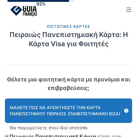
Skip
to
content
ΠΙΣΤΩΤΙΚΈΣ ΚΆΡΤΕΣ
Πειραιώς Πανεπιστημιακή Κάρτα: Η
Κάρτα Visa για Φοιτητές
Θέλετε μια φοιτητική κάρτα με προνόμια και
επιβραβεύσεις;
ΜΆΘΕΤΕ ΠΏΣ ΝΑ ΑΠΟΚΤΉΣΕΤΕ ΤΗΝ ΚΆΡΤΑ
ΠΑΝΕΠΙΣΤΗΜΊΟΥ ΠΕΙΡΑΙΏΣ (ΠΑΝΕΠΙΣΤΗΜΙΑΚΉ ΒΊΖΑ)
Θα παραμείνετε στον ίδιο ιστότοπο
Η
Πειραιώς Πανεπιστημιακή Κάρτα
είναι μια