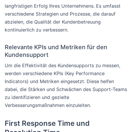
langfristigen Erfolg Ihres Unternehmens. Es umfasst
verschiedene Strategien und Prozesse, die darauf
abzielen, die Qualität der Kundenbetreuung
kontinuierlich zu verbessern.
Relevante KPIs und Metriken für den
Kundensupport
Um die Effektivität des Kundensupports zu messen,
werden verschiedene KPIs (Key Performance
Indicators) und Metriken eingesetzt. Diese helfen
dabei, die Stärken und Schwächen des Support-Teams
zu identifizieren und gezielte
Verbesserungsmaßnahmen einzuleiten.
First Response Time und