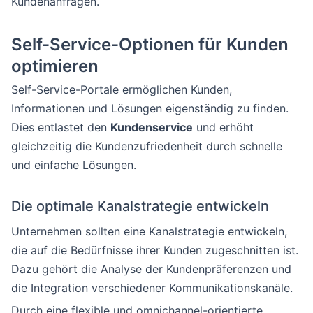
Kundenanfragen.
Self-Service-Optionen für Kunden
optimieren
Self-Service-Portale ermöglichen Kunden,
Informationen und Lösungen eigenständig zu finden.
Dies entlastet den
Kundenservice
und erhöht
gleichzeitig die Kundenzufriedenheit durch schnelle
und einfache Lösungen.
Die optimale Kanalstrategie entwickeln
Unternehmen sollten eine Kanalstrategie entwickeln,
die auf die Bedürfnisse ihrer Kunden zugeschnitten ist.
Dazu gehört die Analyse der Kundenpräferenzen und
die Integration verschiedener Kommunikationskanäle.
Durch eine flexible und omnichannel-orientierte