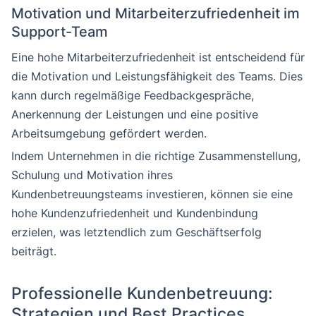
Motivation und Mitarbeiterzufriedenheit im
Support-Team
Eine hohe Mitarbeiterzufriedenheit ist entscheidend für
die Motivation und Leistungsfähigkeit des Teams. Dies
kann durch regelmäßige Feedbackgespräche,
Anerkennung der Leistungen und eine positive
Arbeitsumgebung gefördert werden.
Indem Unternehmen in die richtige Zusammenstellung,
Schulung und Motivation ihres
Kundenbetreuungsteams investieren, können sie eine
hohe Kundenzufriedenheit und Kundenbindung
erzielen, was letztendlich zum Geschäftserfolg
beiträgt.
Professionelle Kundenbetreuung:
Strategien und Best Practices