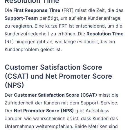
Resolution Time
Die
First Response Time
(FRT) misst die Zeit, die das
Support-Team
benötigt, um auf eine Kundenanfrage
zu reagieren. Eine kurze FRT ist entscheidend, um die
Kundenzufriedenheit zu erhöhen. Die
Resolution Time
(RT) hingegen gibt an, wie lange es dauert, bis ein
Kundenproblem gelöst ist.
Customer Satisfaction Score
(CSAT) und Net Promoter Score
(NPS)
Der
Customer Satisfaction Score (CSAT)
misst die
Zufriedenheit der Kunden mit dem Support-Service.
Der
Net Promoter Score (NPS)
gibt Aufschluss
darüber, wie wahrscheinlich es ist, dass Kunden das
Unternehmen weiterempfehlen. Beide Metriken sind