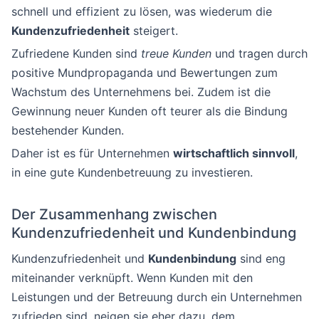
schnell und effizient zu lösen, was wiederum die
Kundenzufriedenheit
steigert.
Zufriedene Kunden sind
treue Kunden
und tragen durch
positive Mundpropaganda und Bewertungen zum
Wachstum des Unternehmens bei. Zudem ist die
Gewinnung neuer Kunden oft teurer als die Bindung
bestehender Kunden.
Daher ist es für Unternehmen
wirtschaftlich sinnvoll
,
in eine gute Kundenbetreuung zu investieren.
Der Zusammenhang zwischen
Kundenzufriedenheit und Kundenbindung
Kundenzufriedenheit und
Kundenbindung
sind eng
miteinander verknüpft. Wenn Kunden mit den
Leistungen und der Betreuung durch ein Unternehmen
zufrieden sind, neigen sie eher dazu, dem