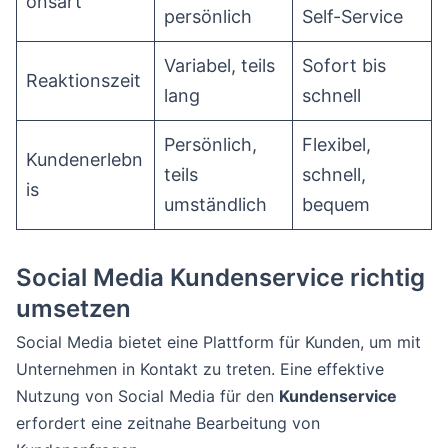
onsart
persönlich
Self-Service
Variabel, teils
Sofort bis
Reaktionszeit
lang
schnell
Persönlich,
Flexibel,
Kundenerlebn
teils
schnell,
is
umständlich
bequem
Social Media Kundenservice richtig
umsetzen
Social Media bietet eine Plattform für Kunden, um mit
Unternehmen in Kontakt zu treten. Eine effektive
Nutzung von Social Media für den
Kundenservice
erfordert eine zeitnahe Bearbeitung von