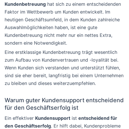
Kundenbetreuung
hat sich zu einem entscheidenden
Faktor im Wettbewerb um Kunden entwickelt. Im
heutigen Geschäftsumfeld, in dem Kunden zahlreiche
Auswahlmöglichkeiten haben, ist eine gute
Kundenbetreuung nicht mehr nur ein nettes Extra,
sondern eine Notwendigkeit.
Eine erstklassige Kundenbetreuung trägt wesentlich
zum Aufbau von Kundenvertrauen und -loyalität bei.
Wenn Kunden sich verstanden und unterstützt fühlen,
sind sie eher bereit, langfristig bei einem Unternehmen
zu bleiben und dieses weiterzuempfehlen.
Warum guter Kundensupport entscheidend
für den Geschäftserfolg ist
Ein effektiver
Kundensupport
ist
entscheidend für
den Geschäftserfolg
. Er hilft dabei, Kundenprobleme