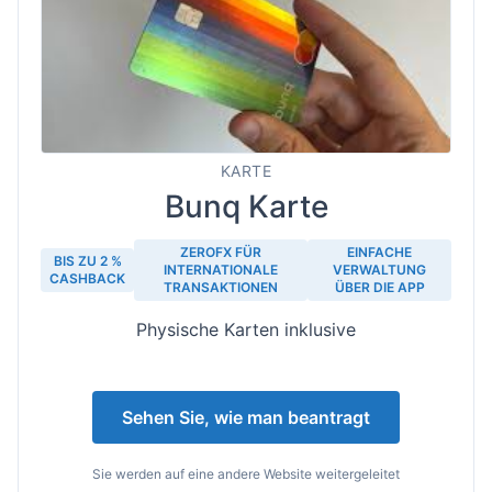
KARTE
Bunq Karte
ZEROFX FÜR
EINFACHE
BIS ZU 2 %
INTERNATIONALE
VERWALTUNG
CASHBACK
TRANSAKTIONEN
ÜBER DIE APP
Physische Karten inklusive
Sehen Sie, wie man beantragt
Sie werden auf eine andere Website weitergeleitet