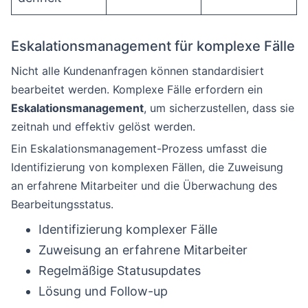
Eskalationsmanagement für komplexe Fälle
Nicht alle Kundenanfragen können standardisiert
bearbeitet werden. Komplexe Fälle erfordern ein
Eskalationsmanagement
, um sicherzustellen, dass sie
zeitnah und effektiv gelöst werden.
Ein Eskalationsmanagement-Prozess umfasst die
Identifizierung von komplexen Fällen, die Zuweisung
an erfahrene Mitarbeiter und die Überwachung des
Bearbeitungsstatus.
Identifizierung komplexer Fälle
Zuweisung an erfahrene Mitarbeiter
Regelmäßige Statusupdates
Lösung und Follow-up