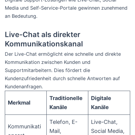
Media und Self-Service-Portale gewinnen zunehmend
an Bedeutung.
Live-Chat als direkter
Kommunikationskanal
Der Live-Chat ermöglicht eine schnelle und direkte
Kommunikation zwischen Kunden und
Supportmitarbeitern. Dies fördert die
Kundenzufriedenheit durch schnelle Antworten auf
Kundenanfragen.
Traditionelle
Digitale
Merkmal
Kanäle
Kanäle
Telefon, E-
Live-Chat,
Kommunikati
Mail,
Social Media,