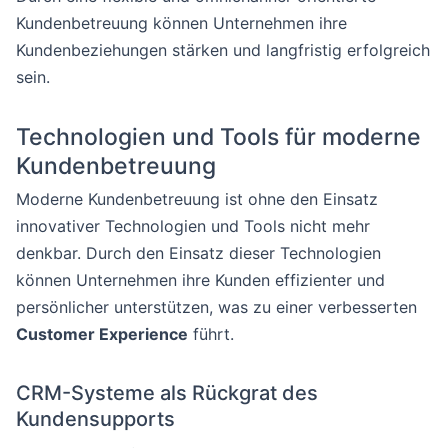
Kundenbetreuung können Unternehmen ihre
Kundenbeziehungen stärken und langfristig erfolgreich
sein.
Technologien und Tools für moderne
Kundenbetreuung
Moderne Kundenbetreuung ist ohne den Einsatz
innovativer Technologien und Tools nicht mehr
denkbar. Durch den Einsatz dieser Technologien
können Unternehmen ihre Kunden effizienter und
persönlicher unterstützen, was zu einer verbesserten
Customer Experience
führt.
CRM-Systeme als Rückgrat des
Kundensupports