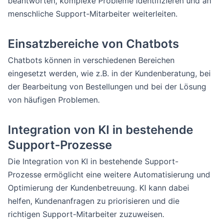
beantworten, komplexe Probleme identifizieren und an
menschliche Support-Mitarbeiter weiterleiten.
Einsatzbereiche von Chatbots
Chatbots können in verschiedenen Bereichen
eingesetzt werden, wie z.B. in der Kundenberatung, bei
der Bearbeitung von Bestellungen und bei der Lösung
von häufigen Problemen.
Integration von KI in bestehende
Support-Prozesse
Die Integration von KI in bestehende Support-
Prozesse ermöglicht eine weitere Automatisierung und
Optimierung der Kundenbetreuung. KI kann dabei
helfen, Kundenanfragen zu priorisieren und die
richtigen Support-Mitarbeiter zuzuweisen.