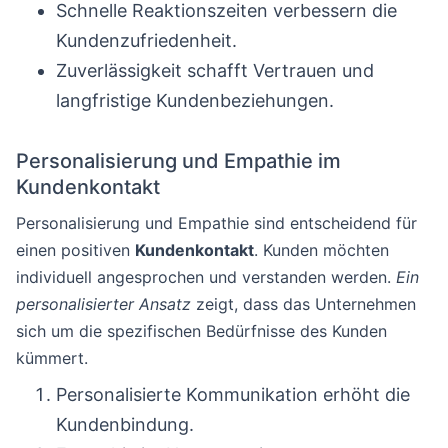
Schnelle Reaktionszeiten verbessern die
Kundenzufriedenheit.
Zuverlässigkeit schafft Vertrauen und
langfristige Kundenbeziehungen.
Personalisierung und Empathie im
Kundenkontakt
Personalisierung und Empathie sind entscheidend für
einen positiven
Kundenkontakt
. Kunden möchten
individuell angesprochen und verstanden werden.
Ein
personalisierter Ansatz
zeigt, dass das Unternehmen
sich um die spezifischen Bedürfnisse des Kunden
kümmert.
Personalisierte Kommunikation erhöht die
Kundenbindung.