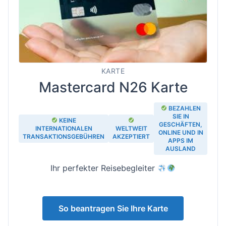
KARTE
Mastercard N26 Karte
BEZAHLEN
SIE IN
KEINE
GESCHÄFTEN,
INTERNATIONALEN
WELTWEIT
ONLINE UND IN
TRANSAKTIONSGEBÜHREN
AKZEPTIERT
APPS IM
AUSLAND
Ihr perfekter Reisebegleiter
So beantragen Sie Ihre Karte