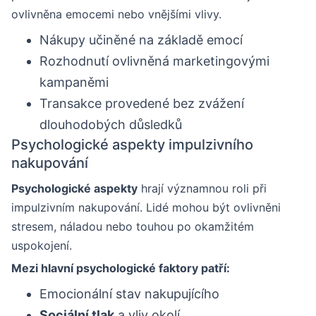
ovlivněna emocemi nebo vnějšími vlivy.
Nákupy učiněné na základě emocí
Rozhodnutí ovlivněná marketingovými
kampaněmi
Transakce provedené bez zvážení
dlouhodobých důsledků
Psychologické aspekty impulzivního
nakupování
Psychologické aspekty
hrají významnou roli při
impulzivním nakupování. Lidé mohou být ovlivněni
stresem, náladou nebo touhou po okamžitém
uspokojení.
Mezi hlavní psychologické faktory patří:
Emocionální stav nakupujícího
Sociální tlak
a vliv okolí