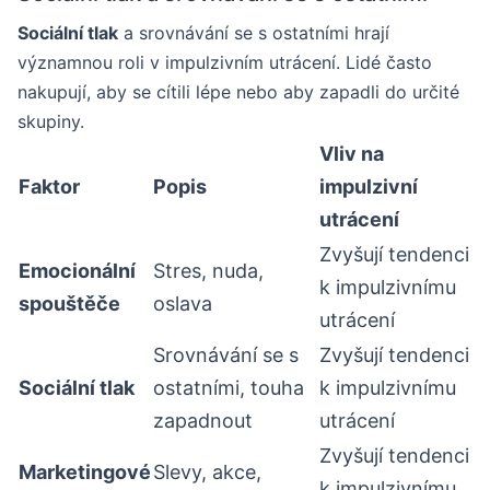
Sociální tlak
a srovnávání se s ostatními hrají
významnou roli v impulzivním utrácení. Lidé často
nakupují, aby se cítili lépe nebo aby zapadli do určité
skupiny.
Vliv na
Faktor
Popis
impulzivní
utrácení
Zvyšují tendenci
Emocionální
Stres, nuda,
k impulzivnímu
spouštěče
oslava
utrácení
Srovnávání se s
Zvyšují tendenci
Sociální tlak
ostatními, touha
k impulzivnímu
zapadnout
utrácení
Zvyšují tendenci
Marketingové
Slevy, akce,
k impulzivnímu