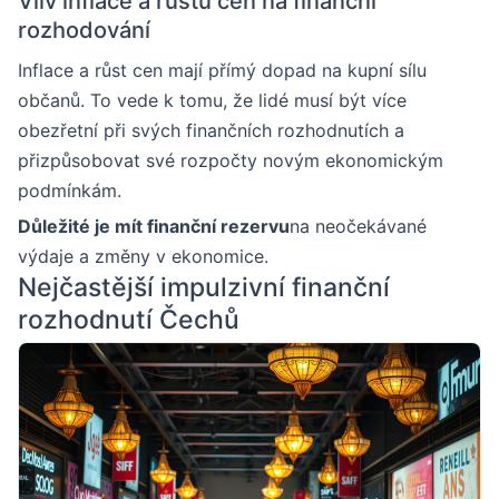
Vliv inflace a růstu cen na finanční
rozhodování
Inflace a růst cen mají přímý dopad na kupní sílu
občanů. To vede k tomu, že lidé musí být více
obezřetní při svých finančních rozhodnutích a
přizpůsobovat své rozpočty novým ekonomickým
podmínkám.
Důležité je mít finanční rezervu
na neočekávané
výdaje a změny v ekonomice.
Nejčastější impulzivní finanční
rozhodnutí Čechů