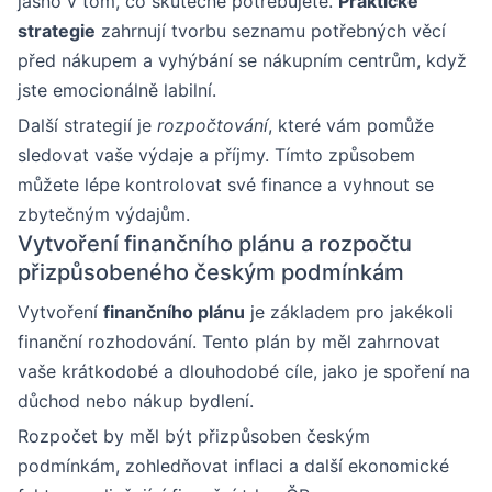
jasno v tom, co skutečně potřebujete.
Praktické
strategie
zahrnují tvorbu seznamu potřebných věcí
před nákupem a vyhýbání se nákupním centrům, když
jste emocionálně labilní.
Další strategií je
rozpočtování
, které vám pomůže
sledovat vaše výdaje a příjmy. Tímto způsobem
můžete lépe kontrolovat své finance a vyhnout se
zbytečným výdajům.
Vytvoření finančního plánu a rozpočtu
přizpůsobeného českým podmínkám
Vytvoření
finančního plánu
je základem pro jakékoli
finanční rozhodování. Tento plán by měl zahrnovat
vaše krátkodobé a dlouhodobé cíle, jako je spoření na
důchod nebo nákup bydlení.
Rozpočet by měl být přizpůsoben českým
podmínkám, zohledňovat inflaci a další ekonomické