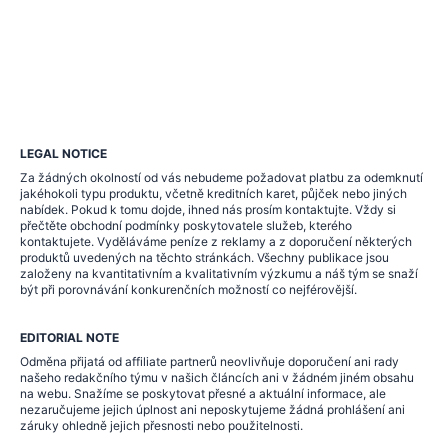
LEGAL NOTICE
Za žádných okolností od vás nebudeme požadovat platbu za odemknutí
jakéhokoli typu produktu, včetně kreditních karet, půjček nebo jiných
nabídek. Pokud k tomu dojde, ihned nás prosím kontaktujte. Vždy si
přečtěte obchodní podmínky poskytovatele služeb, kterého
kontaktujete. Vyděláváme peníze z reklamy a z doporučení některých
produktů uvedených na těchto stránkách. Všechny publikace jsou
založeny na kvantitativním a kvalitativním výzkumu a náš tým se snaží
být při porovnávání konkurenčních možností co nejférovější.
EDITORIAL NOTE
Odměna přijatá od affiliate partnerů neovlivňuje doporučení ani rady
našeho redakčního týmu v našich článcích ani v žádném jiném obsahu
na webu. Snažíme se poskytovat přesné a aktuální informace, ale
nezaručujeme jejich úplnost ani neposkytujeme žádná prohlášení ani
záruky ohledně jejich přesnosti nebo použitelnosti.