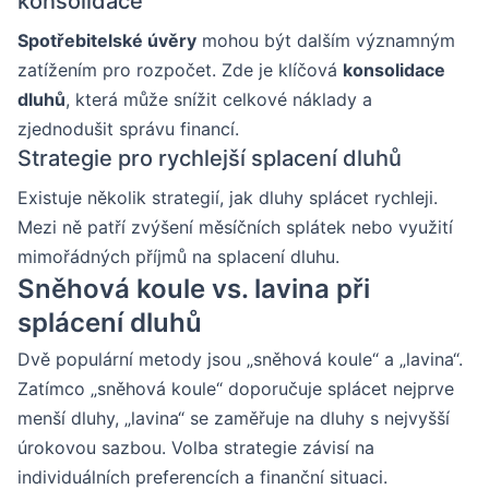
konsolidace
Spotřebitelské úvěry
mohou být dalším významným
zatížením pro rozpočet. Zde je klíčová
konsolidace
dluhů
, která může snížit celkové náklady a
zjednodušit správu financí.
Strategie pro rychlejší splacení dluhů
Existuje několik strategií, jak dluhy splácet rychleji.
Mezi ně patří zvýšení měsíčních splátek nebo využití
mimořádných příjmů na splacení dluhu.
Sněhová koule vs. lavina při
splácení dluhů
Dvě populární metody jsou „sněhová koule“ a „lavina“.
Zatímco „sněhová koule“ doporučuje splácet nejprve
menší dluhy, „lavina“ se zaměřuje na dluhy s nejvyšší
úrokovou sazbou. Volba strategie závisí na
individuálních preferencích a finanční situaci.