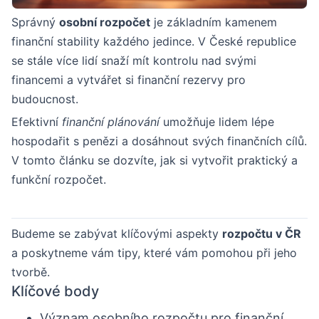
Správný
osobní rozpočet
je základním kamenem
finanční stability každého jedince. V České republice
se stále více lidí snaží mít kontrolu nad svými
financemi a vytvářet si finanční rezervy pro
budoucnost.
Efektivní
finanční plánování
umožňuje lidem lépe
hospodařit s penězi a dosáhnout svých finančních cílů.
V tomto článku se dozvíte, jak si vytvořit praktický a
funkční rozpočet.
Budeme se zabývat klíčovými aspekty
rozpočtu v ČR
a poskytneme vám tipy, které vám pomohou při jeho
tvorbě.
Klíčové body
Význam osobního rozpočtu pro finanční