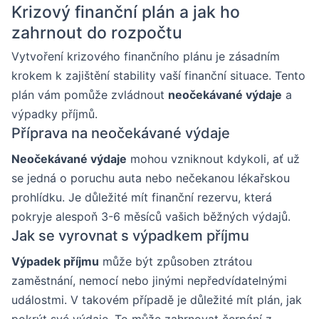
Krizový finanční plán a jak ho
zahrnout do rozpočtu
Vytvoření krizového finančního plánu je zásadním
krokem k zajištění stability vaší finanční situace. Tento
plán vám pomůže zvládnout
neočekávané výdaje
a
výpadky příjmů.
Příprava na neočekávané výdaje
Neočekávané výdaje
mohou vzniknout kdykoli, ať už
se jedná o poruchu auta nebo nečekanou lékařskou
prohlídku. Je důležité mít finanční rezervu, která
pokryje alespoň 3-6 měsíců vašich běžných výdajů.
Jak se vyrovnat s výpadkem příjmu
Výpadek příjmu
může být způsoben ztrátou
zaměstnání, nemocí nebo jinými nepředvídatelnými
událostmi. V takovém případě je důležité mít plán, jak
pokrýt své výdaje. To může zahrnovat čerpání z