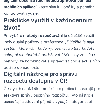
digitální době lze tuto metodu aplikovat pomocí
mobilních aplikací
, které simulují obálky a pomáhají
kontrolovat výdaje.
Praktické využití v každodenním
životě
Při výběru
metody rozpočtování
je důležité zvážit
individuální potřeby a preference.
„Důležité je najít
systém, který vám bude vyhovovat a který budete
schopni dlouhodobě dodržovat.“
Všechny zmíněné
metody lze kombinovat a upravovat podle aktuálních
potřeb domácnosti.
Digitální nástroje pro správu
rozpočtu dostupné v ČR
Český trh nabízí širokou škálu digitálních nástrojů pro
efektivní správu osobního rozpočtu. Tyto nástroje
usnadňují sledování příjmů a výdajů, kategorizaci