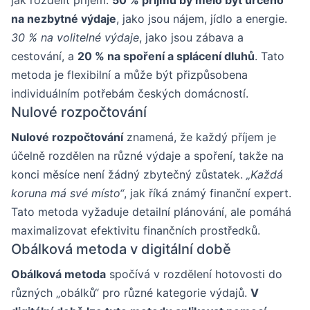
jak rozdělit příjem.
50 % příjmů by mělo být určeno
na nezbytné výdaje
, jako jsou nájem, jídlo a energie.
30 % na volitelné výdaje
, jako jsou zábava a
cestování, a
20 % na spoření a splácení dluhů
. Tato
metoda je flexibilní a může být přizpůsobena
individuálním potřebám českých domácností.
Nulové rozpočtování
Nulové rozpočtování
znamená, že každý příjem je
účelně rozdělen na různé výdaje a spoření, takže na
konci měsíce není žádný zbytečný zůstatek.
„Každá
koruna má své místo“
, jak říká známý finanční expert.
Tato metoda vyžaduje detailní plánování, ale pomáhá
maximalizovat efektivitu finančních prostředků.
Obálková metoda v digitální době
Obálková metoda
spočívá v rozdělení hotovosti do
různých „obálků“ pro různé kategorie výdajů.
V